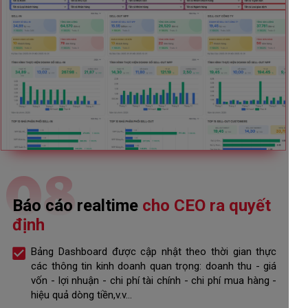
08
Báo cáo realtime
cho CEO ra quyết
định
Bảng Dashboard được cập nhật theo thời gian thực
các thông tin kinh doanh quan trọng: doanh thu - giá
vốn - lợi nhuận - chi phí tài chính - chi phí mua hàng -
hiệu quả dòng tiền,v.v...