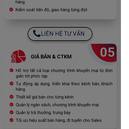
hàng
Kiểm soát tiến độ, giao hàng từng đợt
LIÊN HỆ TƯ VẤN
05
GIÁ BÁN & CTKM
Hỗ trợ tất cả loại chương trình khuyến mại từ đơn
giản tới phức tạp
Tự động áp dụng, triển khai theo kênh bán, khách
hàng
Thiết kế giá bán cho từng kênh
Quản lý ngân sách, chương trình khuyến mại
Quản lý trả thưởng, trưng bày
Tối ưu hiệu suất bán hàng, đi tuyến cho Sales