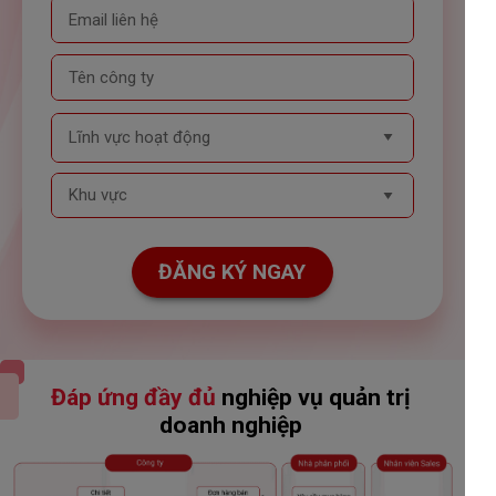
ĐĂNG KÝ NGAY
Đáp ứng đầy đủ
nghiệp vụ quản trị
doanh nghiệp