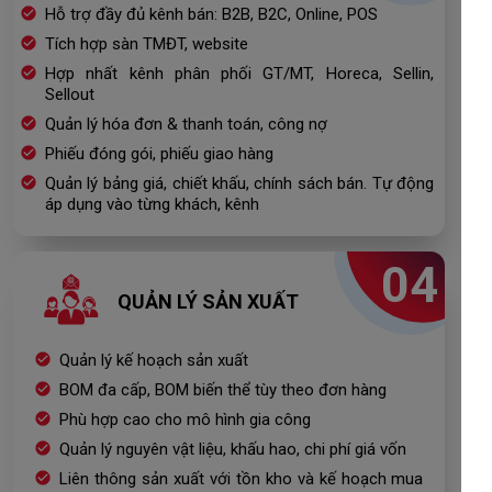
Hỗ trợ đầy đủ kênh bán: B2B, B2C, Online, POS
Tích hợp sàn TMĐT, website
Hợp nhất kênh phân phối GT/MT, Horeca, Sellin,
Sellout
Quản lý hóa đơn & thanh toán, công nợ
Phiếu đóng gói, phiếu giao hàng
Quản lý bảng giá, chiết khấu, chính sách bán. Tự động
áp dụng vào từng khách, kênh
04
QUẢN LÝ SẢN XUẤT
Quản lý kế hoạch sản xuất
BOM đa cấp, BOM biến thể tùy theo đơn hàng
Phù hợp cao cho mô hình gia công
Quản lý nguyên vật liệu, khấu hao, chi phí giá vốn
Liên thông sản xuất với tồn kho và kế hoạch mua