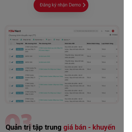
Đăng ký nhận Demo
03
Quản trị tập trung
giá bán - khuyến