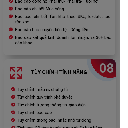
Báo cáo công nợ Phải thu/ Phải trả/ Tuổi nợ
Báo cáo chi tiết Mua hàng
Báo cáo chi tiết Tồn kho theo SKU, lô/date, tuổi
tồn kho
Báo cáo Lưu chuyển tiền tệ - Dòng tiền
Báo cáo kết quả kinh doanh, lợi nhuận, và 30+ báo
cáo khác...
08
TÙY CHỈNH TÍNH NĂNG
Tùy chỉnh mẫu in, chứng từ
Tùy chỉnh quy trình phê duyệt
Tùy chỉnh trường thông tin, giao diện...
Tùy chỉnh báo cáo
Tùy chỉnh thông báo, nhắc nhở tự động
Tích hợp QR thanh toán trong phiếu bán hàng