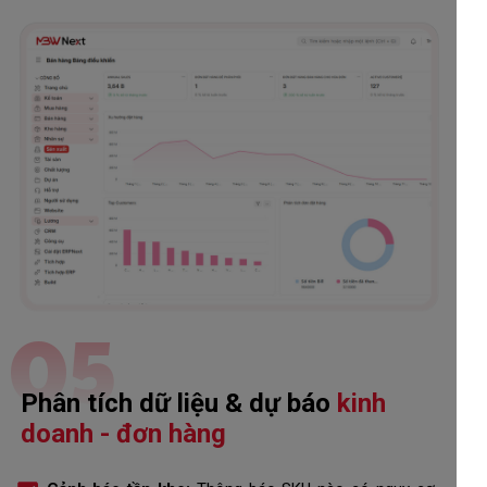
05
Phân tích dữ liệu & dự báo
kinh
doanh - đơn hàng