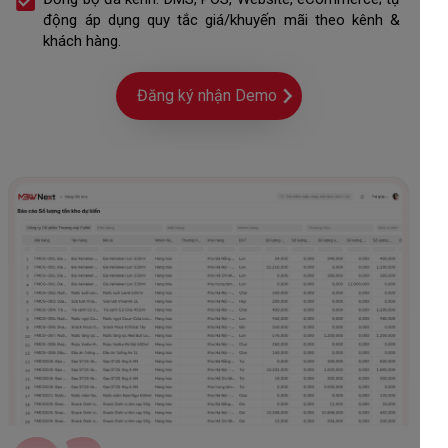
động áp dụng quy tắc giá/khuyến mãi theo kênh &
khách hàng.
Đăng ký nhận Demo