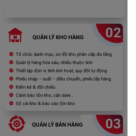
02
QUẢN LÝ KHO HÀNG
Tổ chức danh mục, sơ đồ kho phân cấp đa tầng
Quản lý hàng hóa sâu, nhiều thuộc tính
Thiết lập đơn vị tính linh hoạt, quy đổi tự động
Phiếu nhập – xuất – điều chuyển, phiếu lấy hàng.
Kiểm kê & đối chiếu
Cảnh báo tồn kho, cận date...
Sổ cái kho & báo cáo tồn kho
03
QUẢN LÝ BÁN HÀNG