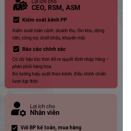
Lợi ích cho
CEO, RSM, ASM
Kiểm soát kênh PP
Kiểm soát toàn cảnh: doanh thu, tồn kho, dòng
tiền, công nợ, chiết khấu, khuyến mãi.
Báo cáo chính xác
Có dữ liệu tức thời để ra quyết định nhập hàng –
phân phối hàng hóa.
Đo lường hiệu suất theo kênh, điều chỉnh chiến
lược kịp thời.
Lợi ích cho
Nhân viên
Với BP kế toán, mua hàng