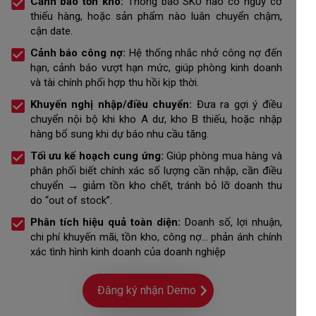
Cảnh báo tồn kho:
Thông báo SKU nào có nguy cơ
thiếu hàng, hoặc sản phẩm nào luân chuyển chậm,
cận date.
Cảnh báo công nợ:
Hệ thống nhắc nhở công nợ đến
hạn, cảnh báo vượt hạn mức, giúp phòng kinh doanh
và tài chính phối hợp thu hồi kịp thời.
Khuyến nghị nhập/điều chuyển:
Đưa ra gợi ý điều
chuyển nội bộ khi kho A dư, kho B thiếu, hoặc nhập
hàng bổ sung khi dự báo nhu cầu tăng.
Tối ưu kế hoạch cung ứng:
Giúp phòng mua hàng và
phân phối biết chính xác số lượng cần nhập, cần điều
chuyển → giảm tồn kho chết, tránh bỏ lỡ doanh thu
do “out of stock”.
Phân tích hiệu quả toàn diện:
Doanh số, lợi nhuận,
chi phí khuyến mãi, tồn kho, công nợ... phản ánh chính
xác tình hình kinh doanh của doanh nghiệp
Đăng ký nhận Demo