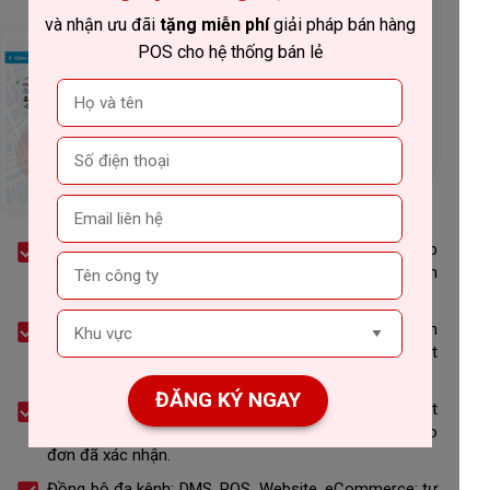
và nhận ưu đãi
tặng miễn phí
giải pháp bán hàng
POS cho hệ thống bán lẻ
Quy trình khép kín: Yêu cầu mua → Đơn mua → Nhập
kho → Xuất kho → Đơn bán → Giao hàng → Hóa đơn
→ Thu/chi → Đối soát công nợ.
Tự động hóa chứng từ: Duyệt yêu cầu mua sinh đơn
mua; nhận hàng sinh phiếu nhập; xuất kho cập nhật
tồn; giao xong đề nghị lập hóa đơn.
ĐĂNG KÝ NGAY
Kiểm tra khả năng đáp ứng: So khớp tồn theo mặt
hàng/kho/kênh trước khi chốt đơn; tự giữ chỗ tồn cho
đơn đã xác nhận.
Đồng bộ đa kênh: DMS, POS, Website, eCommerce; tự