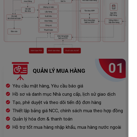
01
QUẢN LÝ MUA HÀNG
Yêu cầu mặt hàng, Yêu cầu báo giá
Hồ sơ và danh mục Nhà cung cấp, lịch sử giao dịch
Tạo, phê duyệt và theo dõi tiến độ đơn hàng
Thiết lập bảng giá NCC, chính sách mua theo hợp đồng
Quản lý hóa đơn & thanh toán
Hỗ trợ tốt mua hàng nhập khẩu, mua hàng nước ngoài