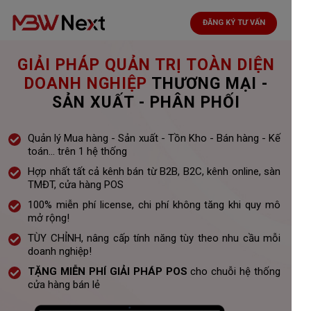
ĐĂNG KÝ TƯ VẤN
GIẢI PHÁP QUẢN TRỊ TOÀN DIỆN
DOANH NGHIỆP
THƯƠNG MẠI -
SẢN XUẤT - PHÂN PHỐI
Quản lý Mua hàng - Sản xuất - Tồn Kho - Bán hàng - Kế
toán... trên 1 hệ thống
Hợp nhất tất cả kênh bán từ B2B, B2C, kênh online, sàn
TMĐT, cửa hàng POS
100% miễn phí license, chi phí không tăng khi quy mô
mở rộng!
TÙY CHỈNH, nâng cấp tính năng tùy theo nhu cầu mỗi
doanh nghiệp!
TẶNG MIỄN PHÍ GIẢI PHÁP POS
cho chuỗi hệ thống
cửa hàng bán lẻ