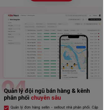
04
Quản lý đội ngũ bán hàng & kênh
phân phối
chuyên sâu
Quản lý đơn hàng sellin - sellout nhà phân phối. Cập