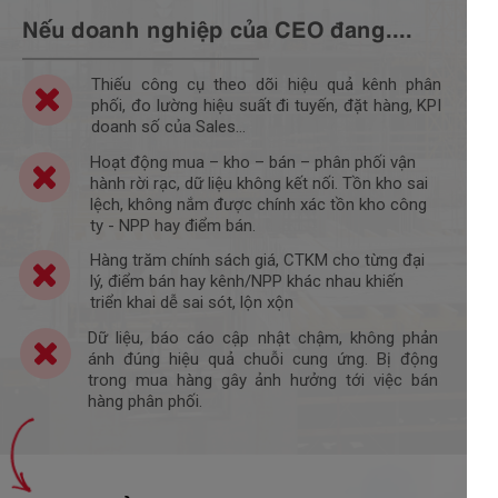
Nếu doanh nghiệp của CEO đang....
Thiếu công cụ theo dõi hiệu quả kênh phân
phối, đo lường hiệu suất đi tuyến, đặt hàng, KPI
doanh số của Sales...
Hoạt động mua – kho – bán – phân phối vận
hành rời rạc, dữ liệu không kết nối. Tồn kho sai
lệch, không nắm được chính xác tồn kho công
ty - NPP hay điểm bán.
Hàng trăm chính sách giá, CTKM cho từng đại
lý, điểm bán hay kênh/NPP khác nhau khiến
triển khai dễ sai sót, lộn xộn
Dữ liệu, báo cáo cập nhật chậm, không phản
ánh đúng hiệu quả chuỗi cung ứng. Bị động
trong mua hàng gây ảnh hưởng tới việc bán
hàng phân phối.