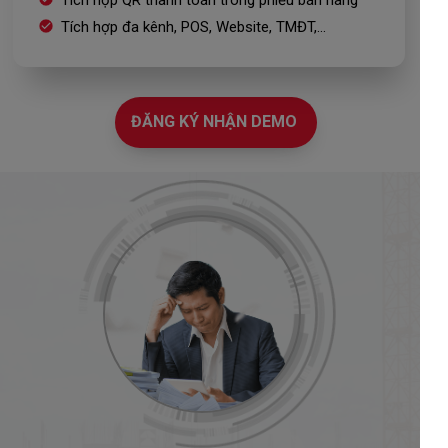
Tích hợp đa kênh, POS, Website, TMĐT,...
ĐĂNG KÝ NHẬN DEMO