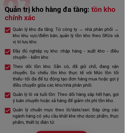
02
Quản trị kho hàng đa tầng:
tồn kho
chính xác
Quản lý kho đa tầng: Từ công ty → nhà phân phối →
kho khu vực/điểm bán; quản lý tồn kho theo SKUs và
vị trí lưu kho.
Đầy đủ nghiệp vụ kho: nhập hàng - xuất kho - điều
chuyển - kiểm kho
Theo dõi tồn kho: Sẵn có, đã giữ chỗ, đang vận
chuyển; So chiếu tồn kho thực tế với Mức tồn tối
thiểu–tối đa để tự động tạo đơn hàng mua hoặc gợi ý
điều chuyển giữa các kho/nhà phân phối.
Quản lý lô và tuổi tồn: Theo dõi hàng sắp hết hạn, gợi
ý luân chuyển hoặc xả hàng để giảm chi phí tồn kho.
Quản lý chuẩn mực theo lô/date/seri: Đáp ứng các
ngành hàng có yêu cầu khắt khe như dược phẩm, thực
phẩm, thiết bị điện tử.