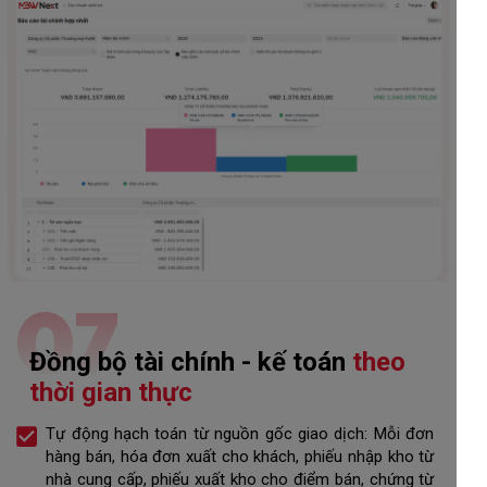
07
Đồng bộ tài chính - kế toán
theo
thời gian thực
Tự động hạch toán từ nguồn gốc giao dịch: Mỗi đơn
hàng bán, hóa đơn xuất cho khách, phiếu nhập kho từ
nhà cung cấp, phiếu xuất kho cho điểm bán, chứng từ