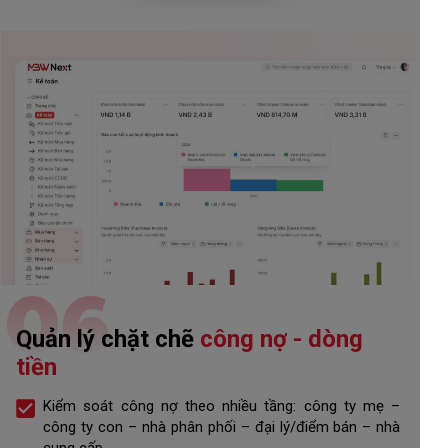
06
Quản lý chặt chẽ
công nợ - dòng
tiền
Kiểm soát công nợ theo nhiều tầng: công ty mẹ –
công ty con – nhà phân phối – đại lý/điểm bán – nhà